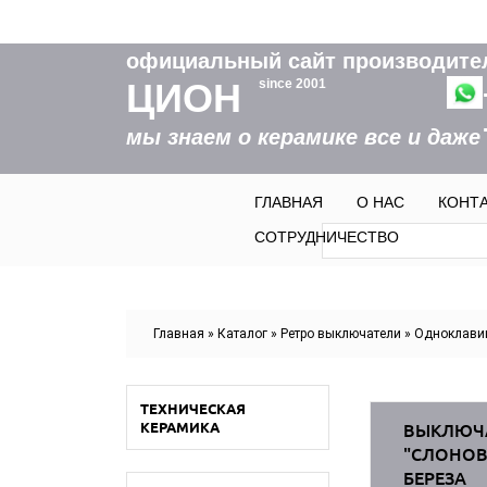
официальный сайт производите
ЦИОН
since 2001
мы знаем о керамике все и даже
ГЛАВНАЯ
О НАС
КОНТ
Форма пои
Поиск
СОТРУДНИЧЕСТВО
Вы здесь
Главная
»
Каталог
»
Ретро выключатели
»
Одноклави
ТЕХНИЧЕСКАЯ
КЕРАМИКА
ВЫКЛЮЧ
"СЛОНОВ
БЕРЕЗА