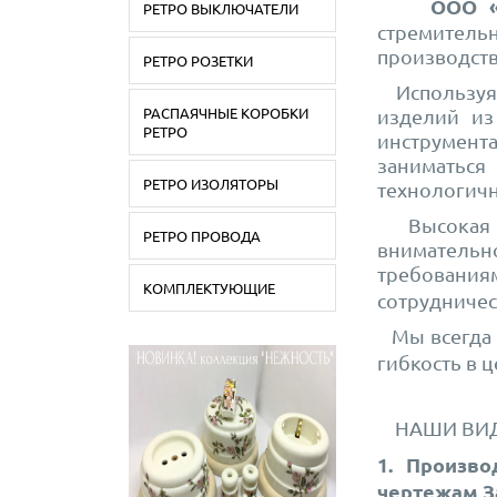
ООО 
РЕТРО ВЫКЛЮЧАТЕЛИ
стремител
производств
РЕТРО РОЗЕТКИ
Используя 
РАСПАЯЧНЫЕ КОРОБКИ
изделий из
РЕТРО
инструмент
занимать
РЕТРО ИЗОЛЯТОРЫ
технологичн
Высокая пр
РЕТРО ПРОВОДА
вним
требовани
КОМПЛЕКТУЮЩИЕ
сотрудничес
Мы всегда 
гибкость в 
НАШИ ВИ
1. П
роизво
чертежам З