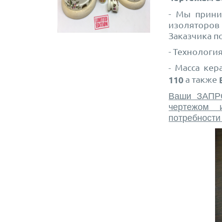
- Мы прини
изоляторо
Заказчика п
- Технологи
-
Масса кер
110
а также
Ваши ЗАПР
чертежом 
потребности