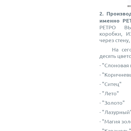
Произво
2.
именно РЕ
РЕТРО ВЫ
коробки, 
через стен
На сегодн
десять цвет
- "Слоновая 
- "Коричнев
- "Ситец"
- "Лето"
- "Золото"
- "Лазурный"
- "Магия зо
- "Карамель