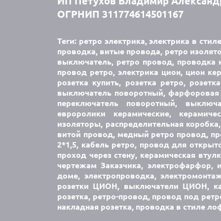
ИП Петухов Владимир Александ
ОГРНИП 311774614501167
Теги: ретро электрика, электрика в стил
проводка, витые провода, ретро изолято
выключатель, ретро провод, проводка н
провод ретро, электрика цион, цион кер
розетка купить, розетка ретро, розетк
выключатель поворотный, фарфоровая 
переключатель поворотный, выключ
евроролики керамические, керамич
изоляторы, распределительная коробка,
витой провод, медный ретро провод, про
2*1,5, кабель ретро, провод для открыт
проход через стену, керамическая втул
чертежам Заказчика, электрофарфор, 
доме, электропроводка, электромонта
розетки ЦИОН, выключатели ЦИОН, каб
розетка, ретро-провод, провод под ретр
накладная розетка, проводка в стиле ло