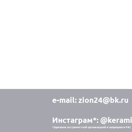
e-mail:
zion24@bk.ru
Инстаграм*:
@kerami
*(признана экстремисткой организацией и запрещена в РФ)