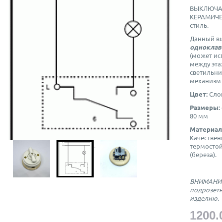
ВЫКЛЮЧАТ
КЕРАМИЧЕС
стиль.
Данный вы
одноклав
(может ис
между эта
светильник
механизм 
Цвет:
Сло
Размеры:
80 мм
Материал
Качестве
термостой
(береза).
ВНИМАНИЕ
подрозетн
изделию.
1200.