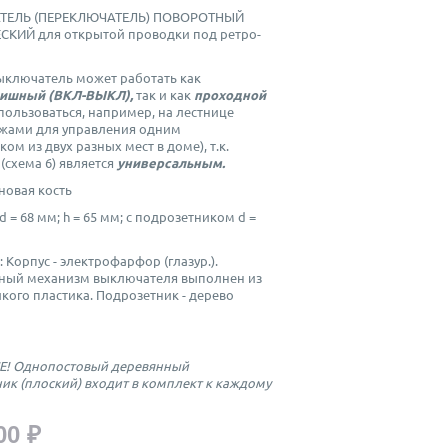
ЕЛЬ (ПЕРЕКЛЮЧАТЕЛЬ) ПОВОРОТНЫЙ
КИЙ для открытой проводки под ретро-
ключатель может работать как
ишный (ВКЛ-ВЫКЛ),
так и как
проходной
пользоваться, например, на лестнице
жами для управления одним
ом из двух разных мест в доме), т.к.
(схема 6) является
универсальным.
новая кость
d = 68 мм; h = 65 мм; с подрозетником d =
: Корпус - электрофарфор (глазур.).
нный механизм выключателя выполнен из
кого пластика. Подрозетник - дерево
! Однопостовый деревянный
ик (плоский) входит в комплект к каждому
00 ₽