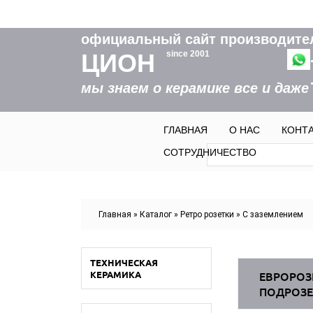
официальный сайт производите
ЦИОН
since 2001
мы знаем о керамике все и даже
ГЛАВНАЯ
О НАС
КОНТ
Форма пои
Поиск
СОТРУДНИЧЕСТВО
Вы здесь
Главная
»
Каталог
»
Ретро розетки
»
С заземлением
ТЕХНИЧЕСКАЯ
КЕРАМИКА
ЕВРОРОЗ
ПОДРОЗЕ